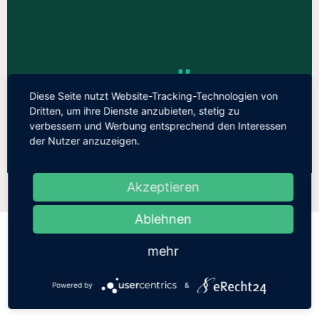
ANLASS BEI UNS ZU FEIERN
JUBILÄEN
JUBILÄEN SIND EIN SCHÖNER
Diese Seite nutzt Website-Tracking-Technologien von
Dritten, um ihre Dienste anzubieten, stetig zu
verbessern und Werbung entsprechend den Interessen
der Nutzer anzuzeigen.
Akzeptieren
Ablehnen
mehr
Powered by
&