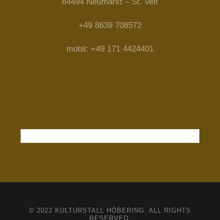
84494 Neumarkt – St. Veit
+49 8639 708572
mobil: +49 171 4424401
© 2022 KULTURSTALL HÖBERING. ALL RIGHTS
RESERVED.