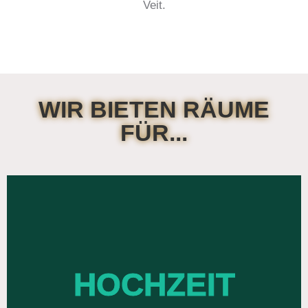
Veit.
WIR BIETEN RÄUME
FÜR...
BESONDEREN ORT
HOCHZEIT
SCHÖNSTEN TAGE AN EINEM
ERLEBEN SIE EINEN IHRER